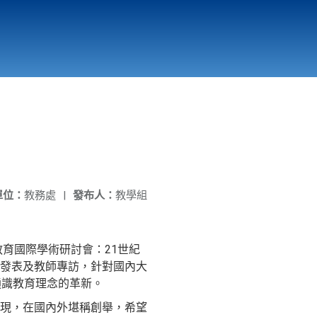
國立北門高級中學
縣市立改善校園環境計畫專區
北門高中合作社
單位：
教務處
|
發布人：
教學組
育國際學術研討會：21世紀
發表及教師專訪，針對國內大
通識教育理念的革新。
現，在國內外堪稱創舉，希望