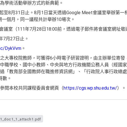
為學術活動舉辦方式的新典範。
起至8月31日止。8月1日當天透過Google Meet會議室舉辦第一
為期一個月，同一議程共計舉辦10場次。
eet會議室（111年7月28日18:00前，透過電子郵件將會議室網
年7月27日止。
l.cc/DykVvm
。
之大專校院教師，可獲得6小時電子研習證明，由主辦單位寄發
中職學校、國中小教師、中央與地方行政機關公務人員（經國家
過「教育部全國教師在職進修資訊網」、「行政院人事行政總處
時數。
參閱本校共同課程委員會網頁（
https://cgs.wp.shu.edu.tw/
）。
_doc1_1_attach1.pdf