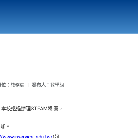
國立北門高級中學
縣市立改善校園環境計畫專區
北門高中合作社
單位：
教務處
|
發布人：
教學組
校透過辦理STEAM競 賽，
參加。
//www.inservice. edu.tw/
)報