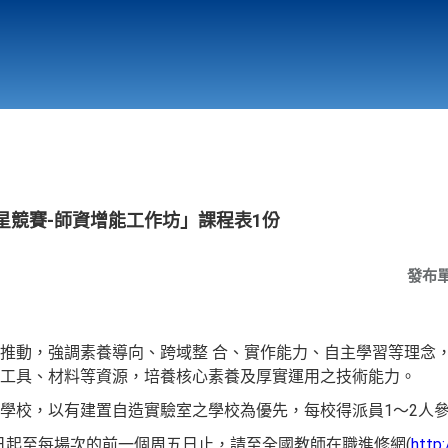
行政與教學單位
相關連結
造之星競賽-師資增能工作坊」課程表1份
發布
推動，強調素養導向、跨域整 合、實作能力、自主學習等理念，本
工具、材料等資源，培養核心素養及厚實運用之技術能力。
學校，以有建置自造實驗室之學校為優先，每校得派員1～2人
3日起至每場次的前一個周五日止，請至全國教師在職進修網(
http: