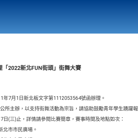
行政與教學單位
相關連結
「2022新北FUN街頭」街舞大賽
年7月1日新北板文字第1112053564號函辦理。
區公所主辦，以支持街舞活動為宗旨，請協助鼓勵青年學生踴躍報
17日(三)止，詳情請參閱比賽簡章，賽事時間及地點如次：
六)新北市市民廣場。