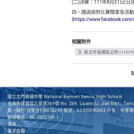
(二)決賽：111年8月21日(
四、隨函檢附比賽簡章及活動
(
https://www.facebook.com/
相關附件
新北市板橋區公所1110701
國立北門高級中學 National Beimen Senior High School
台南市佳里區六安里269號 No. 269, Liuann Li, Jiali Dist., Taina
第一銀行 佳里分行0076249 帳號：62430090062 戶名：中等
聯絡電話
06-7222150
|
傳真
電子信箱