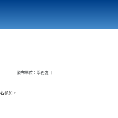
國立北門高級中學
縣市立改善校園環境計畫專區
北門高中合作社
發布單位：
學務處
|
名參加。