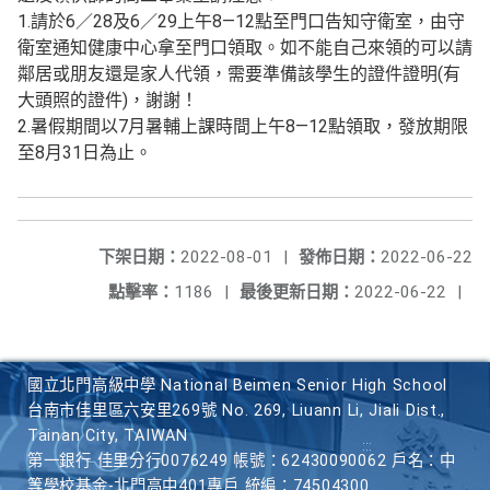
1.請於6／28及6／29上午8—12點至門口告知守衛室，由守
衛室通知健康中心拿至門口領取。如不能自己來領的可以請
鄰居或朋友還是家人代領，需要準備該學生的證件證明(有
大頭照的證件)，謝謝！
2.暑假期間以7月暑輔上課時間上午8—12點領取，發放期限
至8月31日為止。
下架日期：
2022-08-01
|
發佈日期：
2022-06-22
點擊率：
1186
|
最後更新日期：
2022-06-22
|
國立北門高級中學 National Beimen Senior High School
台南市佳里區六安里269號 No. 269, Liuann Li, Jiali Dist.,
Tainan City, TAIWAN
第一銀行 佳里分行0076249 帳號：62430090062 戶名：中
等學校基金-北門高中401專戶 統編：74504300