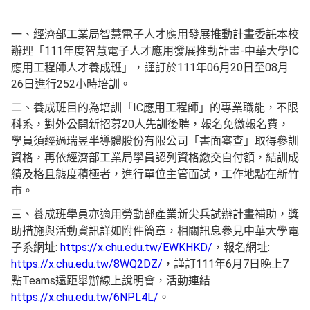
一、經濟部工業局智慧電子人才應用發展推動計畫委託本校
辦理「111年度智慧電子人才應用發展推動計畫-中華大學IC
應用工程師人才養成班」，謹訂於111年06月20日至08月
26日進行252小時培訓。
二、養成班目的為培訓「IC應用工程師」的專業職能，不限
科系，對外公開新招募20人先訓後聘，報名免繳報名費，
學員須經過瑞昱半導體股份有限公司「書面審查」取得參訓
資格，再依經濟部工業局學員認列資格繳交自付額，結訓成
績及格且態度積極者，進行單位主管面試，工作地點在新竹
市。
三、養成班學員亦適用勞動部產業新尖兵試辦計畫補助，獎
助措施與活動資訊詳如附件簡章，相關訊息參見中華大學電
子系網址:
https://x.chu.edu.tw/EWKHKD/
，報名網址:
https://x.chu.edu.tw/8WQ2DZ/
，謹訂111年6月7日晚上7
點Teams遠距舉辦線上說明會，活動連結
https://x.chu.edu.tw/6NPL4L/
。