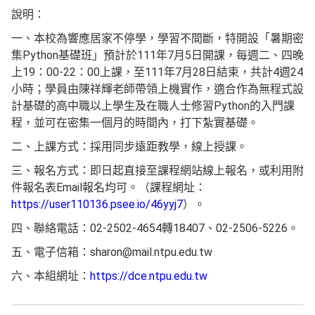
說明：
一、本校為響應居家不停學，學習不間斷，特開設「暑期密
集Python基礎班」預計於111年7月5日開課，每週二、四晚
上19：00-22：00上課，至111年7月28日結束，共計4週24
小時；學員由陳祥輝老師帶領上機實作，適合作為無程式設
計基礎的高中職以上學生及在職人士修習Python的入門課
程，並可在密集一個月的時間內，打下紮實基礎。
二、上課方式：採用同步遠距教學，線上授課。
三、報名方式：即日起直接至課程網站線上報名，或利用附
件報名表Email報名均可。（課程網址：
https://user110136.psee.io/46yyj7
）。
四、聯絡電話：02-2502-4654轉18407、02-2506-5226。
五、電子信箱：sharon@mail.ntpu.edu.tw
六、本組網址：
https://dce.ntpu.edu.tw