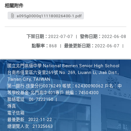
相關附件
a095g0000q111180026400-1.pdf
下架日期：
2022-07-07
|
發佈日期：
2022-06-08
點擊率：
868
|
最後更新日期：
2022-06-07
|
國立北門高級中學 National Beimen Senior High School
台南市佳里區六安里269號 No. 269, Liuann Li, Jiali Dist.,
Tainan City, TAIWAN
第一銀行 佳里分行0076249 帳號：62430090062 戶名：中
等學校基金-北門高中401專戶 統編：74504300
聯絡電話
06-7222150
|
傳真
電子信箱
最後更新
2022-11-22
總瀏覽人次
21325663