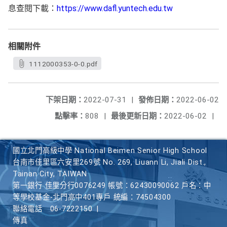
息查閱下載：
https://www.dafl.yuntech.edu.tw
相關附件
1112000353-0-0.pdf
下架日期：
2022-07-31
|
發佈日期：
2022-06-02
點擊率：
808
|
最後更新日期：
2022-06-02
|
國立北門高級中學 National Beimen Senior High School
台南市佳里區六安里269號 No. 269, Liuann Li, Jiali Dist.,
Tainan City, TAIWAN
第一銀行 佳里分行0076249 帳號：62430090062 戶名：中
等學校基金-北門高中401專戶 統編：74504300
聯絡電話
06-7222150
|
傳真