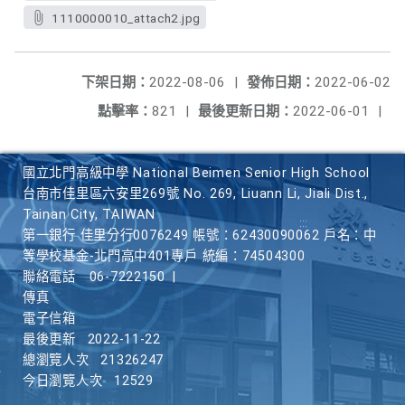
1110000010_attach2.jpg
下架日期：
2022-08-06
|
發佈日期：
2022-06-02
點擊率：
821
|
最後更新日期：
2022-06-01
|
國立北門高級中學 National Beimen Senior High School
台南市佳里區六安里269號 No. 269, Liuann Li, Jiali Dist.,
Tainan City, TAIWAN
第一銀行 佳里分行0076249 帳號：62430090062 戶名：中
等學校基金-北門高中401專戶 統編：74504300
聯絡電話
06-7222150
|
傳真
電子信箱
最後更新
2022-11-22
總瀏覽人次
21326247
今日瀏覽人次
12529