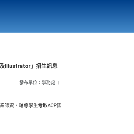
國立北門高級中學
縣市立改善校園環境計畫專區
北門高中合作社
lustrator」招生訊息
發布單位：
學務處
|
業師資，輔導學生考取ACP國