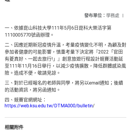
發布單位：
學務處
|
一、依據崑山科技大學111年5月6日崑科大樂活字第
1110005770號函辦理。
二、因應近期新冠疫情升溫，考量疫情變化不明，為顧及對
參加者健康的可能影響，慎重考量下決定將『2022「官田
有菱真好、一起去旅行!」』創意旅遊行程設計競賽活動延
至111年11月16日舉行，以減少疫情擴散，降低群體感染風
險。造成不便，敬請見諒。
三、對於已經報名的老師與同學，將另以email通知；後續
的活動資訊，將另函通知。
四、競賽官網網址：
https://web.ksu.edu.tw/DTMA000/bulletin
/
相關附件