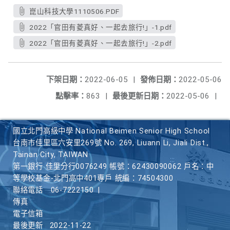
崑山科技大學1110506.PDF
2022「官田有菱真好、一起去旅行!」-1.pdf
2022「官田有菱真好、一起去旅行!」-2.pdf
下架日期：
2022-06-05
|
發佈日期：
2022-05-06
點擊率：
863
|
最後更新日期：
2022-05-06
|
國立北門高級中學 National Beimen Senior High School
台南市佳里區六安里269號 No. 269, Liuann Li, Jiali Dist.,
Tainan City, TAIWAN
第一銀行 佳里分行0076249 帳號：62430090062 戶名：中
等學校基金-北門高中401專戶 統編：74504300
聯絡電話
06-7222150
|
傳真
電子信箱
最後更新
2022-11-22