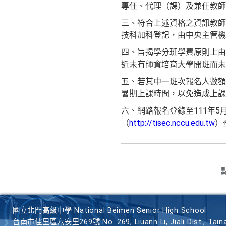
專任、代理（課）及兼任教師
三、符合上述資格之資訊教師
技科加科登記，由中央主管機
四、旨揭學分班學費原則上由
近未有師資培育大學開班而未
五、若其中一班次報名人數額
暑期上課時間，以免造成上課
六、網路報名登錄至111年5
（
http://tisec.nccu.edu.tw
）
國立北門高級中學 National Beimen Senior High School
台南市佳里區六安里269號 No. 269, Liuann Li, Jiali Dist., Taina