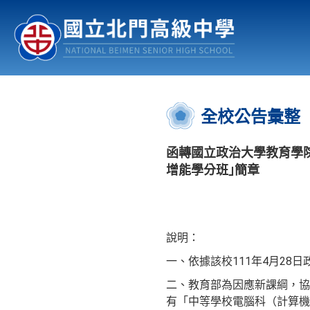
認識北中
行事曆
公佈欄
:::
全校公告彙整
函轉國立政治大學教育學院
增能學分班｣簡章
說明：
一、依據該校111年4月28日政
二、教育部為因應新課綱，協
有「中等學校電腦科（計算機