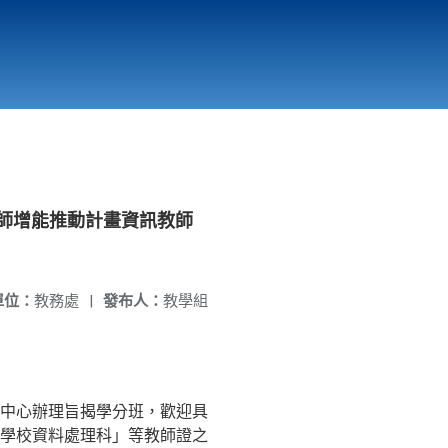
國立北門高級中學
縣市立改善校園環境計畫專區
北門高中合作社
教師增能推動計畫資訊教師
單位：
教務處
|
發布人：
教學組
中心辦理旨揭學分班，歡迎具
學校資料處理科」等教師證之