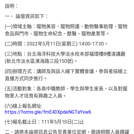
說明：
一、 論壇資訊如下：
(一)領域主軸：寵物美容、寵物照護、動物醫事助理、寵物
食品與門市、寵物生命紀念、獸醫、寵物產業等。
(二)時間：2022年5月11日(星期三) 14:00-17:30。
(三)地點：台北海洋科技大學淡水校本部福環樓8樓演講廳
(新北市淡水區濱海路三段150號)。
(四)辦理方式：講師及與談人線下實體會議，參與者採線上
直播方式同步進行。
(五)活動對象：各高中職教師、學生與學生家長，以及對寵
物業人才培育有興趣之人員。
(六)線上報名網址:
https://forms.gle/fmE43XpdeNGTaYxw6
(七)報名截止日：111年5月10日(二)止
二、請將本論壇訊息公告至貴單位官網，邀請相關人員踴躍