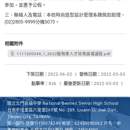
參加，並惠予公假。
三、聯絡人及電話：本校時尚造型設計管理系魏佩如助理，
(02)2805-9999分機5073。
相關附件
1111200349_1_2022寵物業人才培育論壇議程.pdf
下架日期：
2022-06-02
|
發佈日期：
2022-05-03
點擊率：
836
|
最後更新日期：
2022-05-03
|
國立北門高級中學 National Beimen Senior High School
台南市佳里區六安里269號 No. 269, Liuann Li, Jiali Dist.,
Tainan City, TAIWAN
第一銀行 佳里分行0076249 帳號：62430090062 戶名：中