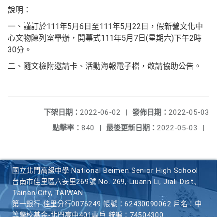
說明：
一、謹訂於111年5月6日至111年5月22日，假新營文化中
心文物陳列室舉辦，開幕式111年5月7日(星期六)下午2時
30分。
二、隨文檢附邀請卡、活動海報電子檔，敬請協助公告。
下架日期：
2022-06-02
|
發佈日期：
2022-05-03
點擊率：
840
|
最後更新日期：
2022-05-03
|
國立北門高級中學 National Beimen Senior High School
台南市佳里區六安里269號 No. 269, Liuann Li, Jiali Dist.,
Tainan City, TAIWAN
第一銀行 佳里分行0076249 帳號：62430090062 戶名：中
等學校基金-北門高中401專戶 統編：74504300