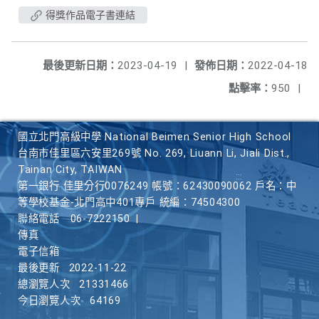
得獎作品電子書連結
最後更新日期：
2023-04-19
|
發佈日期：
2022-04-18
點擊率：
950
|
國立北門高級中學 National Beimen Senior High School
台南市佳里區六安里269號 No. 269, Liuann Li, Jiali Dist.,
Tainan City, TAIWAN
第一銀行 佳里分行0076249 帳號：62430090062 戶名：中
等學校基金-北門高中401專戶 統編：74504300
聯絡電話
06-7222150
|
傳真
電子信箱
最後更新
2022-11-22
總瀏覽人次
21331466
今日瀏覽人次
64169