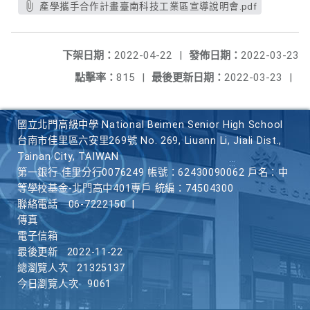
產學攜手合作計畫臺南科技工業區宣導說明會.pdf
下架日期：
2022-04-22
|
發佈日期：
2022-03-23
點擊率：
815
|
最後更新日期：
2022-03-23
|
國立北門高級中學 National Beimen Senior High School
台南市佳里區六安里269號 No. 269, Liuann Li, Jiali Dist.,
Tainan City, TAIWAN
第一銀行 佳里分行0076249 帳號：62430090062 戶名：中
等學校基金-北門高中401專戶 統編：74504300
聯絡電話
06-7222150
|
傳真
電子信箱
最後更新
2022-11-22
總瀏覽人次
21325137
今日瀏覽人次
9061