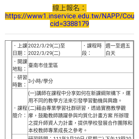
線上報名：
https://www1.inservice.edu.tw/NAPP/Cour
cid=3388179
．上課
2022/3/29(二)至
．課程時
週一至週五
日期：
2022/3/29(二)
段：
白天
．開課
臺南市佳里區
地點：
．研習
3小時/學分
時數：
(一)講師在課程中分享如何在新課綱架構下，運
用不同的教學方法來引發學習動機與興趣。
．課程
(二)藉由專業學習社群研習，透過實務教學觀
簡介：
摩，鼓勵教師踴躍參與均質化計畫方案 所辦理
之提升師資人力計畫，提供學校發展合作團隊和
本校教師專業成長之參考。
研習時間：111年3月29日 (星期二) 下午13時20