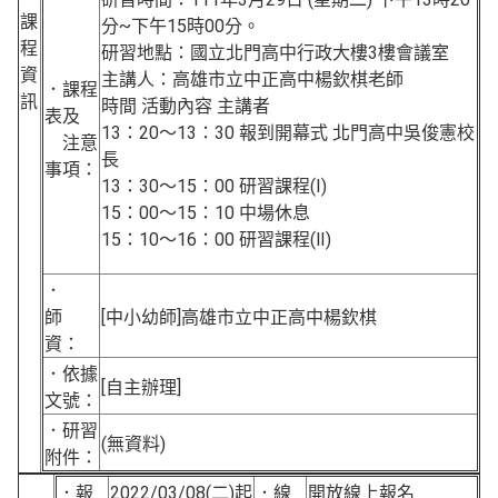
課
分~下午15時00分。
程
研習地點：國立北門高中行政大樓3樓會議室
資
主講人：高雄市立中正高中楊欽棋老師
．課程
訊
時間 活動內容 主講者
表及
13：20～13：30 報到開幕式 北門高中吳俊憲校
注意
長
事項：
13：30～15：00 研習課程(Ⅰ)
15：00～15：10 中場休息
15：10～16：00 研習課程(Ⅱ)
．
師
[中小幼師]高雄市立中正高中楊欽棋
資：
．依據
[自主辦理]
文號：
．研習
(無資料)
附件：
．報
2022/03/08(二)起
．線
開放線上報名