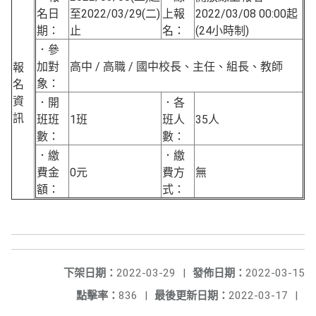
名日
至2022/03/29(二)
上報
2022/03/08 00:00起
期：
止
名：
(24小時制)
．參
加對
高中 / 高職 / 國中校長、主任、組長、教師
報
象：
名
資
．開
．各
訊
班班
1班
班人
35人
數：
數：
．繳
．繳
費金
0元
費方
無
額：
式：
下架日期：
2022-03-29
|
發佈日期：
2022-03-15
點擊率：
836
|
最後更新日期：
2022-03-17
|