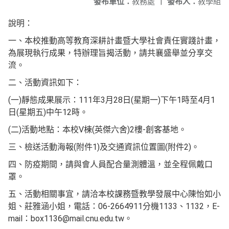
發布單位：
教務處
|
發布人：
教學組
說明：
一、本校推動高等教育深耕計畫暨大學社會責任實踐計畫，
為展現執行成果，特辦理旨揭活動，請共襄盛舉並分享交
流。
二、活動資訊如下：
(一)靜態成果展示：111年3月28日(星期一)下午1時至4月1
日(星期五)中午12時。
(二)活動地點：本校V棟(英傑六舍)2樓-創客基地。
三、檢送活動海報(附件1)及交通資訊位置圖(附件2)。
四、防疫期間，請與會人員配合量測體溫，並全程佩戴口
罩。
五、活動相關事宜，請洽本校課務暨教學發展中心陳怡如小
姐、莊雅涵小姐，電話：06-2664911分機1133、1132，E-
mail：box1136@mail.cnu.edu.tw。