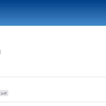
行政與教學單位
相關連結
案
pdf