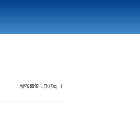
國立北門高級中學
縣市立改善校園環境計畫專區
北門高中合作社
發布單位：
教務處
|