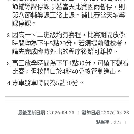
節輔導課停課；若當天比賽因雨暫停，則
第八節輔導課正常上課，補比賽當天輔導
課停課。
因高一、二班級均有賽程，比賽期間放學
時間均為下午
5
點
20
分。若須提前離校者，
請先完成臨時外出的程序後始可離校。
高三放學時間為下午
4
點
30
分，可留下觀看
比賽，但校門口於
4
點
40
分後管制進出。
專車發車時間為
5
點
30
分。
最後更新日期：
2026-04-23
|
發佈日期：
2026-04-23
點擊率：
273
|