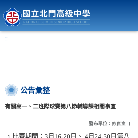
國立北門高級中學
:::
公告彙整
有關高一、二班際球賽第八節輔導課相關事宜
發布單位：
教官室
|
比賽期間：
3
月
16-20
日、
4
月
24-30
日第八