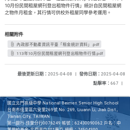
10月份民間租屋網刊登出租物件行情」統計自民間租屋網
之物件月租金，其行情可供校外租屋同學參考運用。
相關附件
內政部不動產資訊平臺「租金統計資料」.pdf
113年10月份民間租屋網刊登出租物件行情.pdf
最後更新日期：
2025-04-08
|
發佈日期：
2025-04-08
點擊率：
667
|
國立北門高級中學 National Beimen Senior High School
台南市佳里區六安里269號 No. 269, Liuann Li, Jiali Dist.,
Tainan City, TAIWAN
第一銀行 佳里分行0076249 帳號：62430090062 戶名：中
等學校基金-北門高中401專戶 統編：74504300