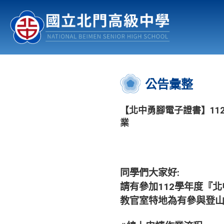
認識北中
行事曆
公佈欄
:::
公告彙整
【北中勇腳電子證書】11
業
同學們大家好:
請有參加112學年度『
教官室特地為有參與登