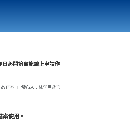
國立北門高級中學
縣市立改善校園環境計畫專區
北門高中合作社
即日起開始實施線上申請作
：
教官室
|
發布人：
林洸民教官
檔案使用。