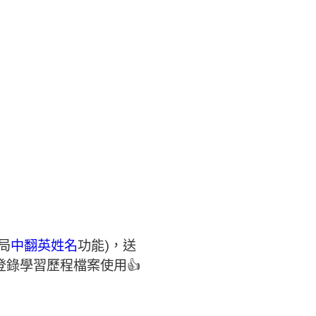
局
中翻英姓名
功能)，送
錄學習歷程檔案使用👍