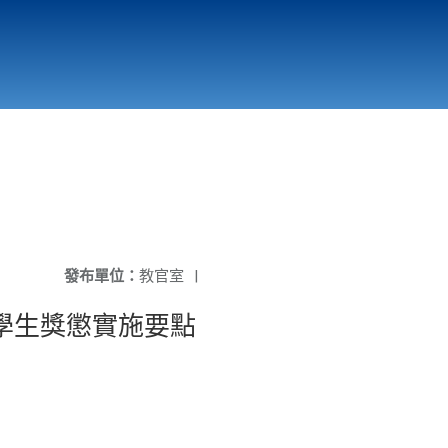
國立北門高級中學
縣市立改善校園環境計畫專區
北門高中合作社
發布單位：
教官室
|
校學生獎懲實施要點