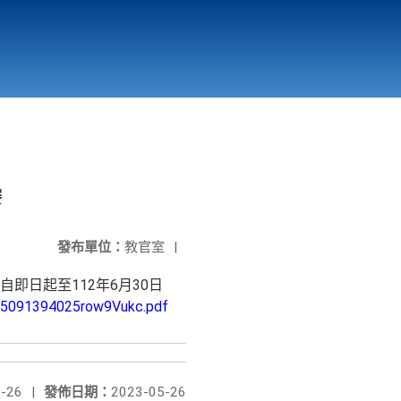
國立北門高級中學
縣市立改善校園環境計畫專區
北門高中合作社
賽
發布單位：
教官室
|
日起至112年6月30日
85091394025row9Vukc.pdf
-26
|
發佈日期：
2023-05-26