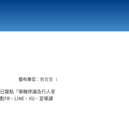
國立北門高級中學
縣市立改善校園環境計畫專區
北門高中合作社
發布單位：
教官室
|
已盤點「車輛停讓及行人安
、LINE、IG)、宣導課