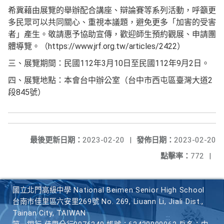
希冀藉由展覽的舉辦配合講座、辯論賽等系列活動，呼籲更
多民眾可以共同關心、重視本議題，避免更多「加害的受害
者」產生。敬請惠予協助宣傳，歡迎師生預約觀展、申請團
體導覽。（https://www.jrf.org.tw/articles/2422）
三、展覽期間：民國112年3月10日至民國112年9月2日。
四、展覽地點：本會台中辦公室（台中市西屯區臺灣大道2
段845號）
最後更新日期：
2023-02-20
|
發佈日期：
2023-02-20
點擊率：
772
|
國立北門高級中學 National Beimen Senior High School
台南市佳里區六安里269號 No. 269, Liuann Li, Jiali Dist.,
Tainan City, TAIWAN