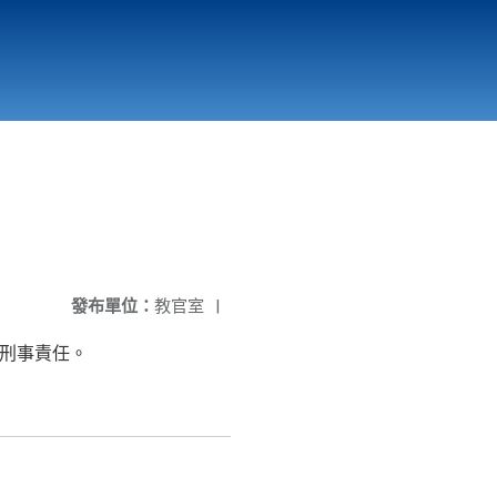
國立北門高級中學
縣市立改善校園環境計畫專區
北門高中合作社
發布單位：
教官室
|
、刑事責任。