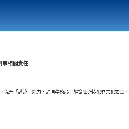
行政與教學單位
相關連結
刑事相關責任
下修，提升「識詐」能力，請同學務必了解擔任詐欺犯罪共犯之民