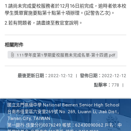
1.請尚未完成愛校服務者於12月16日前完成，逾時者依本校
學生獎懲實施要點第十點第十項辦理。(記警告乙次)。
2.若有問題者，請盡速至教官室說明。
相關附件
111學年度第1學期愛校服務未完成名單-第十四週.pdf
最後更新日期：
2022-12-12
|
發佈日期：
2022-12-12
點擊率：
778
|
國立北門高級中學 National Beimen Senior High School
台南市佳里區六安里269號 No. 269, Liuann Li, Jiali Dist.,
Tainan City, TAIWAN
第一銀行 佳里分行0076249 帳號：62430090062 戶名：中