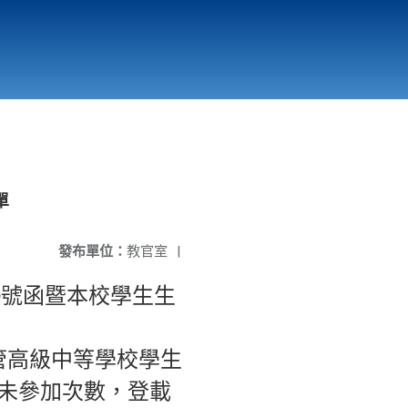
國立北門高級中學
縣市立改善校園環境計畫專區
北門高中合作社
單
發布單位：
教官室
|
59D號函暨本校學生生
管高級中等學校學生
未參加次數，登載