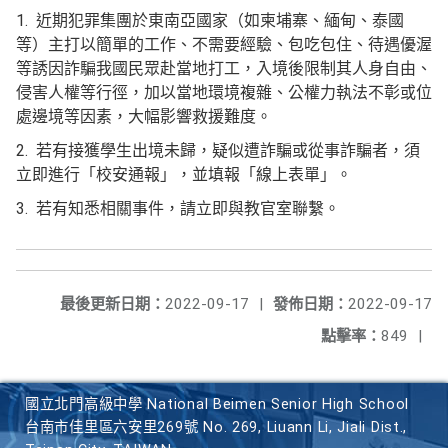
1. 近期犯罪集團於東南亞國家（如柬埔寨、緬甸、泰國
等）
主打以簡單的工作、不需要經驗、包吃包住、
待遇優渥
等誘因詐騙我國民眾赴當地打工，入境後限制其人身自由、
侵害人權等行徑，加以當地環境複雜、
公權力執法不彰或位
處邊境等因素，大幅影響救援難度。
2. 若有接獲學生出境未歸，疑似遭詐騙或從事詐騙者，須
立即進行「
校安通報」，並填報「線上表單」。
3. 若有知悉相關事件，請立即與教官室聯繫。
最後更新日期：
2022-09-17
|
發佈日期：
2022-09-17
點擊率：
849
|
國立北門高級中學 National Beimen Senior High School
台南市佳里區六安里269號 No. 269, Liuann Li, Jiali Dist.,