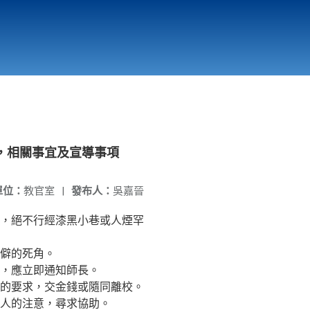
國立北門高級中學
縣市立改善校園環境計畫專區
北門高中合作社
，相關事宜及宣導事項
單位：
教官室
|
發布人：
吳嘉晉
，絕不行經漆黑小巷或人煙罕
僻的死角。
，應立即通知師長。
的要求，交金錢或隨同離校。
人的注意，尋求協助。