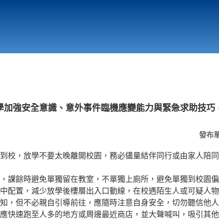
行政與教學單位
相關連結
學加強安全意識、意外事件臨機應變能力與緊急求助技巧
發布
到校，放學不要太晚離開校園，務必儘量結伴同行或由家人陪同
間，課餘時避免單獨留在教室，不單獨上廁所，避免單獨到校園偏
中配置，減少放學後樓層出入口動線，在校遇陌生人或可疑人物
知，但不必親自引導前往，應隨時注意自身安全，切勿聽信他人
應快速跑至人多的地方或周邊最近商店，並大聲喊叫，吸引其他