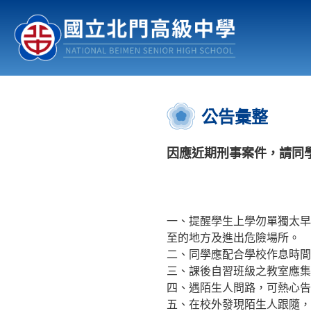
認識北中
行事曆
公佈欄
:::
公告彙整
因應近期刑事案件，請同
一、提醒學生上學勿單獨太早
至的地方及進出危險場所。
二、同學應配合學校作息時
三、課後自習班級之教室應集
四、遇陌生人問路，可熱心告
五、在校外發現陌生人跟隨，