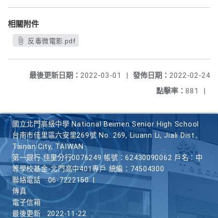
相關附件
反毒微電影.pdf
最後更新日期：
2022-03-01
|
發佈日期：
2022-02-24
點擊率：
881
|
國立北門高級中學 National Beimen Senior High School
台南市佳里區六安里269號 No. 269, Liuann Li, Jiali Dist.,
Tainan City, TAIWAN
第一銀行 佳里分行0076249 帳號：62430090062 戶名：中
等學校基金-北門高中401專戶 統編：74504300
聯絡電話
06-7222150
|
傳真
電子信箱
最後更新
2022-11-22