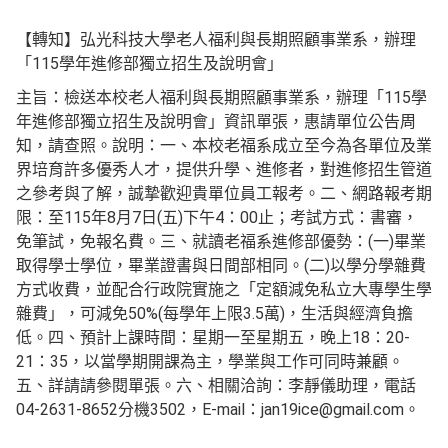
【轉知】弘光科技大學老人福利與長期照顧事業系，辦理
「115學年進修部獨立招生及說明會」
主旨：檢送本校老人福利與長期照顧事業系，辦理「115學
年進修部獨立招生及說明會」資訊單張，惠請單位公告周
知，請查照。說明：一、本校老福系成立至今為各單位及業
界培育許多優秀人才，提供升學、進修者，對進修招生管道
之參考與了解，誠摯歡迎貴單位員工報考。二、網路報考期
限：至115年8月7日(五)下午4：00止；考試方式：書審，
免筆試，免報名費。三、就讀老福系進修部優勢：(一)畢業
取得學士學位，畢業證書與日間部相同。(二)以學分學雜費
方式收費，並配合行政院實施之「定額減免私立大專學生學
雜費」，可減免50%(每學年上限3.5萬)，生活與經濟負擔
低。四、預計上課時間：星期一至星期五，晚上18：20-
21：35，以當學期開課為主，學業與工作可同時兼顧。
五、詳請請參閱單張。六、相關洽詢：李靜儀助理，電話
04-2631-8652分機3502，E-mail：jan19ice@gmail.com。