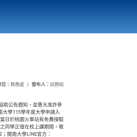
國立北門高級中學
縣市立改善校園環境計畫專區
北門高中合作社
單位：
教務處
|
發布人：
試務組
協助公告週知，並惠允准許參
南大學115學年度大學申請入
當日於桃園火車站有免費接駁
之同學正值在校上課期間，敬
；開南大學LINE官方：