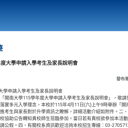
行政與教學單位
相關連結
整
年度大學申請入學考生及家長說明會
發布
度大學申請入學考生及家長說明會
「開南大學115學年度大學申請入學考生及家長說明會」，敬請
實多元入學理念，本校於115年4月11日(六)上午9時舉辦「開
進考生與家長對於升學資訊之瞭解，詳細活動介紹如附件。二、
校協助公告轉知貴校師生蒞臨參加。當日若有貴校欲參加本活動
公假。四、有關校系資訊歡迎洽詢本校招生專線：03-2705712