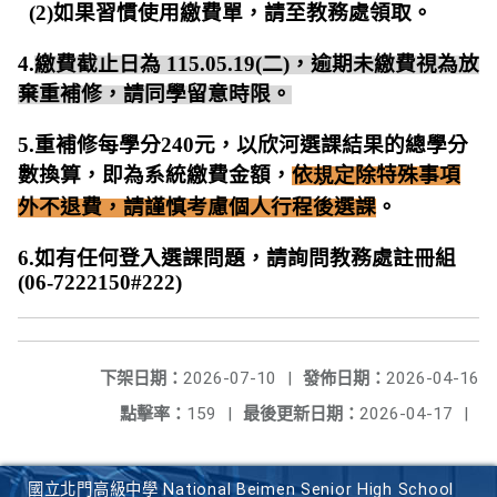
(2)
如果習慣使用繳費單，請至教務處領取。
4.
繳費截止日為
115.05.19(
二
)
，逾期未繳費視為放
棄重補修，請同學留意時限。
5.
重補修每學分
240
元，以欣河選課結果的總學分
數換算，即為系統繳費金額，
依
規定
除特殊事項
外不退費，請謹慎考慮個人行程後選課
。
6.
如有任何登入選課問題，請詢問教務處註冊組
(06-7222150#222)
下架日期：
2026-07-10
|
發佈日期：
2026-04-16
點擊率：
159
|
最後更新日期：
2026-04-17
|
國立北門高級中學 National Beimen Senior High School