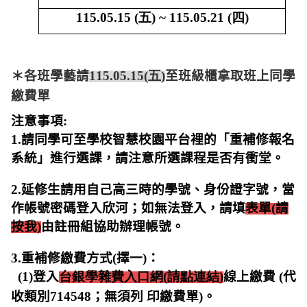
115.05.15 (五)
~
115.05.21 (四)
＊各班學藝請
115.05.15(五)
至班級櫃拿取班上同學
繳費單
注意事項
:
1.
請同學可至學校智慧校園平台裡的「重補修報名
系統」進行選課，請注意所選課程是否有衝堂。
2.
延修生請用自己高三時的學號、身份證字號，當
作帳號密碼登入欣河；如無法登入，請填
表單
(
請
按我
)
由註冊組協助辦理帳號。
3.
重補修繳費方式
(
擇一
)
：
(1)
登入
台銀學雜費入口網(請點連結)
線上繳費
(
代
收類別
714548
；無須列 印繳費單
)
。