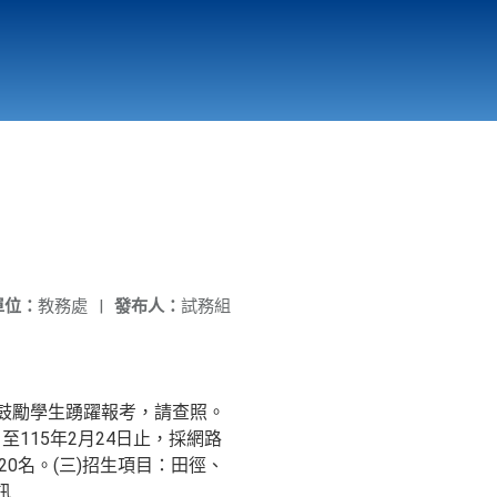
國立北門高級中學
縣市立改善校園環境計畫專區
北門高中合作社
單位：
教務處
|
發布人：
試務組
鼓勵學生踴躍報考，請查照。
至115年2月24日止，採網路
系總計20名。(三)招生項目：田徑、
訊