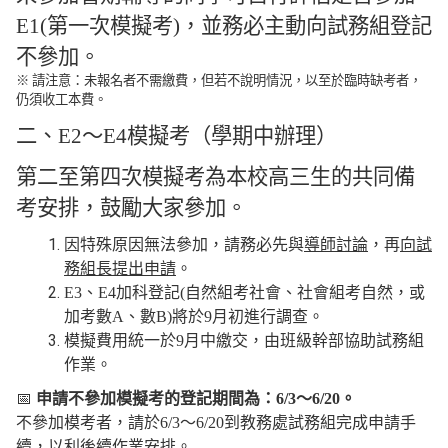
E1(
第一次模擬考
)
，並務必主動向試務組登記
不參加。
※ 請注意：未報名者不需繳費，但若不說明情況，以至於臨時缺考者，
仍須收工本費。
二、
E2
～
E4
模擬考（學期中辦理）
第二至第四次模擬考為本校高三生的共同備
考安排，鼓勵大家參加。
因特殊原因無法參加，請務必先與
導師討論
，再
向試
務組長提出申請
。
E3
、
E4
加科登記
(
自然組考社會、社會組考自然，或
加考數
A
、數
B)
將於
9
月初進行調查。
模擬費用統一於
9
月中繳交，由班級幹部協助試務組
作業。
📅
申請不參加模擬考的登記期間為：
6/3
～
6/20
。
不參加模考者，請於
6/3
～
6/20
到教務處試務組完成申請手
續，以利後續作業安排。