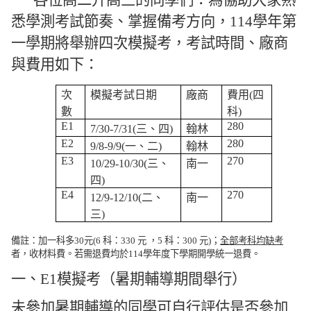
各位高二升高三的同學們：為協助大家熟
悉學測考試節奏、掌握備考方向，
114
學年第
一學期將舉辦四次模擬考，考試時間、廠商
與費用如下：
次
模擬考試日期
廠商
費用
(
四
數
科
)
E1
280
7/30-7/31(
三、四
)
翰林
E2
280
9/8-9/9(
一、二
)
翰林
E3
270
10/29-10/30(
三、
南一
四
)
E4
270
12/9-12/10(
二、
南一
三
)
備註：加一科多
30
元
(6
科：
330
元 ，
5
科：30
0
元
)
；
全部考科均缺考
者，收材料費。若需退費均於
114
學年度下學期開學統一退費。
一、
E1
模擬考（暑期輔導期間舉行）
未參加暑期輔導的同學可自行評估是否參加