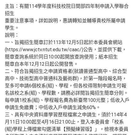
主旨：有關114學年度科技校院日間部四年制申請入學聯合
招生
重要注意事項，詳如說明，惠請轉知並輔導貴校所屬申請
學生。
說明：
一、旨揭招生簡章訂於113年12月5日起於本委員會網站
(https://www.jctv.ntut.edu.tw/caac/)公告，並提供下載，
簡章查詢系統於同日10:00起開放查詢使用；紙本招生
簡章自本年12月12日起公開發售。
二、符合旨揭招生之申請資格者(就讀普通型高中、綜合型
高中、技術型高中普通科及藝術群)，於第一階段報名時，
至多可申請6個校系(組)、學程，但各校得限制申請生可報
名該校之系(組)、學程數，請務必詳閱旨揭招生簡章分則。
每申請1校系(組)、學程報名費為新臺幣100元整；低收入戶
申請生免繳費；中低收入戶申請生減免60%。
三、具有中央資料庫學習歷程檔案之申請生，須於114年4
月11日10:00起至4月16日21:00止，登入本委員會「校系
(組)學程上傳檔案勾選清單【預擬練習版】」，檢視本委員