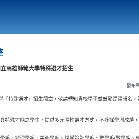
行政與教學單位
相關連結
整
國立高雄師範大學特殊選才招生
發布
大學「特殊選才」招生簡章，敬請轉知貴校學子並鼓勵踴躍報名，
具特殊才能之學生，提供多元彈性選才方式，不參採學測成績，
學系、地理學系、美術學系、視覺設計學系、數學系(數學組、應