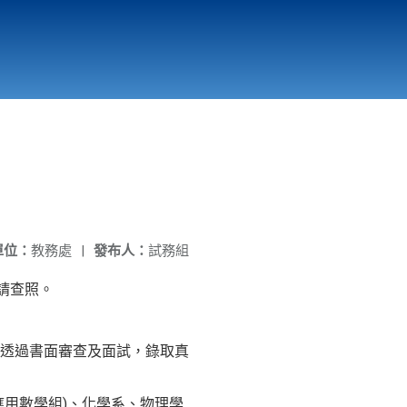
國立北門高級中學
縣市立改善校園環境計畫專區
北門高中合作社
單位：
教務處
|
發布人：
試務組
請查照。
透過書面審查及面試，錄取真
用數學組)、化學系、物理學