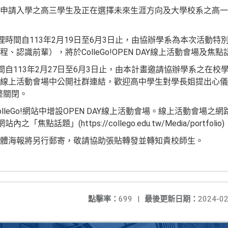
申請入學之高三學生及正在選擇未來生涯方向及大學校系之高一
理時間自113年2月19日至6月3日止，由協辦學系為本次活動
、認識前輩），將於ColleGo!OPEN DAY線上活動會場及焦
間自113年2月27日至6月3日止，由本計畫邀請協辦學系之在校學
leGo!線上活動會場中公開社群連結，歡迎高中學生對學長姐提出
點整關閉。
lleGo!網站中增設OPEN DAY線上活動會場。線上活動會場
之「焦點話題」(https://collego.edu.tw/Media/portfolio)
體海報將另行郵寄，敬請協助張貼轉發並轉知貴校師生。
點擊率：
699
|
最後更新日期：
2024-02