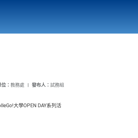
國立北門高級中學
縣市立改善校園環境計畫專區
北門高中合作社
單位：
教務處
|
發布人：
試務組
Go!大學OPEN DAY系列活
。