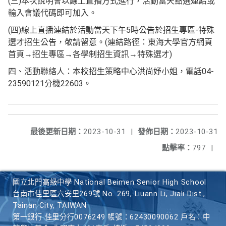
(三)本次說明會以線上直播方式進行，活動當天點選連結或
輸入會議代碼即可加入。
(四)線上直播連結於活動當天下午5時公告於招生專區-特殊
選才招生公告，敬請留意。(連結路徑：東海大學官方網頁
首頁→招生專區→各學制招生資訊→特殊選才)
四、活動聯絡人：本校招生策略中心洪尚妤小姐，電話04-
23590121分機22603。
最後更新日期：
2023-10-31
|
發佈日期：
2023-10-31
點擊率：
797
|
國立北門高級中學 National Beimen Senior High School
台南市佳里區六安里269號 No. 269, Liuann Li, Jiali Dist.,
Tainan City, TAIWAN
第一銀行 佳里分行0076249 帳號：62430090062 戶名：中