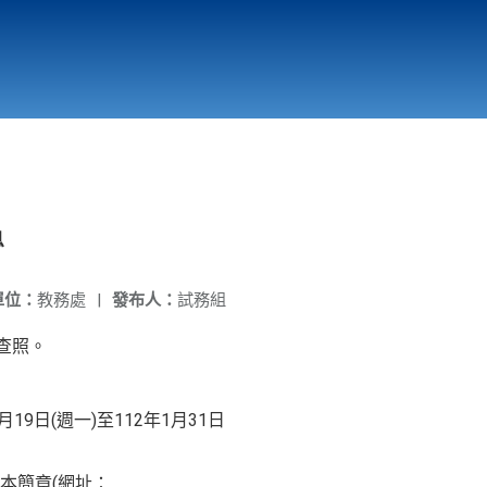
國立北門高級中學
縣市立改善校園環境計畫專區
北門高中合作社
息
單位：
教務處
|
發布人：
試務組
查照。
日(週一)至112年1月31日
本簡章(網址：