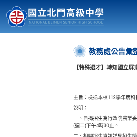
認識北中
行事曆
公佈欄
:::
教務處公告彙
【特殊選才】轉知國立屏
主旨：檢送本校112學年度
說明：
一、旨揭招生為行政院農業委員
(週二)下午4時30止。
二、相關招生資訊詳見招生簡