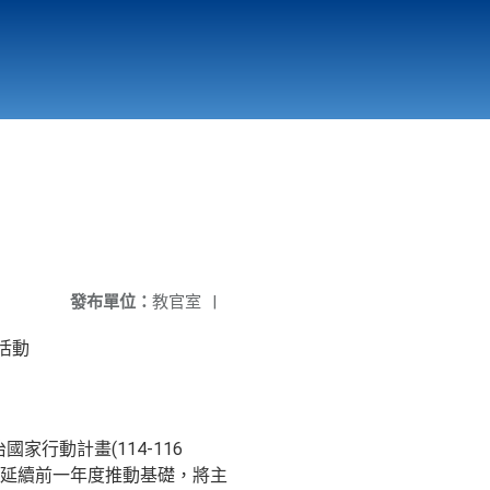
國立北門高級中學
縣市立改善校園環境計畫專區
北門高中合作社
發布單位：
教官室
|
活動
行動計畫(114-116
在延續前一年度推動基礎，將主