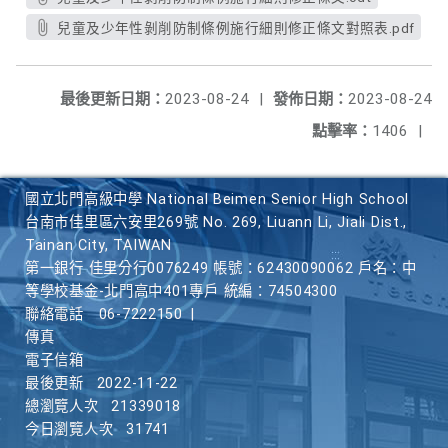
兒童及少年性剝削防制條例施行細則修正條文對照表.pdf
最後更新日期：
2023-08-24
|
發佈日期：
2023-08-24
點擊率：
1406
|
國立北門高級中學 National Beimen Senior High School
台南市佳里區六安里269號 No. 269, Liuann Li, Jiali Dist.,
Tainan City, TAIWAN
第一銀行 佳里分行0076249 帳號：62430090062 戶名：中
等學校基金-北門高中401專戶 統編：74504300
聯絡電話
06-7222150
|
傳真
電子信箱
最後更新
2022-11-22
總瀏覽人次
21339018
今日瀏覽人次
31741