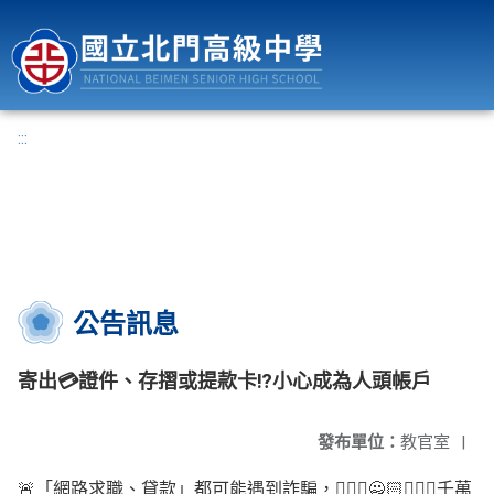
國立北門高級中學
:::
公告訊息
寄出💳證件、存摺或提款卡⁉️小心成為人頭帳戶
發布單位：
教官室
|
🚨「網路求職、貸款」都可能遇到詐騙，🙅🏻‍♂️🙅🏻🙅🏻‍♀️千萬