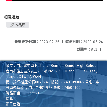
相關連結
作品展
最後更新日期：
2023-07-26
|
發佈日期：
2023-07-26
點擊率：
852
|
國立北門高級中學 National Beimen Senior High School
台南市佳里區六安里269號 No. 269, Liuann Li, Jiali Dist.,
Tainan City, TAIWAN
第一銀行 佳里分行0076249 帳號：62430090062 戶名：中
等學校基金-北門高中401專戶 統編：74504300
聯絡電話
06-7222150
|
傳真
電子信箱