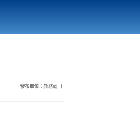
國立北門高級中學
縣市立改善校園環境計畫專區
北門高中合作社
發布單位：
教務處
|