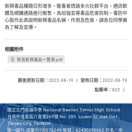
新興毒品種類日形增多，販毒者透過多元社群平台、通訊軟
體及網購通路進行販售，為加強宣導毒品危害防制，毒防中
心製作此表說明新興毒品名稱、作用及危害，請各位同學廣
為了解及宣傳。
相關附件
常見新興毒品一覽表.pdf
最後更新日期：
2022-08-19
|
發佈日期：
2022-08-19
點擊率：
822
|
國立北門高級中學 National Beimen Senior High School
台南市佳里區六安里269號 No. 269, Liuann Li, Jiali Dist.,
Tainan City, TAIWAN
第一銀行 佳里分行0076249 帳號：62430090062 戶名：中