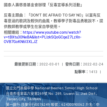
國泰人壽慈善基金會辦理「反毒宣導系列活動」
反毒主題曲：「DON'T BE AFRAID TO SAY NO」以富有反
毒意涵的歌詞及輕快的曲風，教導學子對毒品勇敢說不，提
供教師教學或學生在家自學使用。
相關連結：
https://www.youtube.com/watch?
v=tBXtu30NeBA&list=PLlzkSQoGCqe27LzXn-
OVB7GoKN6I3XLJZ
最後更新日期：
2022-03-01
|
發佈日期：
2022-02-24
點擊率：
1413
|
國立北門高級中學 National Beimen Senior High School
台南市佳里區六安里269號 No. 269, Liuann Li, Jiali Dist.,
Tainan City, TAIWAN
第一銀行 佳里分行0076249 帳號：62430090062 戶名：中