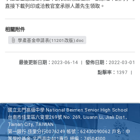
直接下載列印或洽教官室承辦人蕭先生領取。
相關附件
學產基金申請表(11201改版).doc
最後更新日期：
2023-06-14
|
發佈日期：
2022-03-01
點擊率：
1397
|
國立北門高級中學 National Beimen Senior High School
台南市佳里區六安里269號 No. 269, Liuann Li, Jiali Dist.,
Tainan City, TAIWAN
第一銀行 佳里分行0076249 帳號：62430090062 戶名：中
等學校基金-北門高中401專戶 統編：74504300