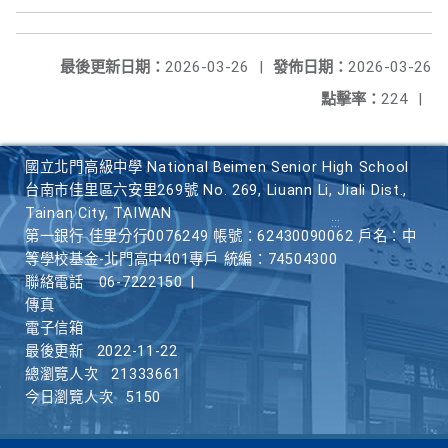
最後更新日期：
2026-03-26
|
發佈日期：
2026-03-26
點擊率：
224
|
國立北門高級中學 National Beimen Senior High School
台南市佳里區六安里269號 No. 269, Liuann Li, Jiali Dist.,
Tainan City, TAIWAN
第一銀行 佳里分行0076249 帳號：62430090062 戶名：中
等學校基金-北門高中401專戶 統編：74504300
聯絡電話
06-7222150
|
傳真
電子信箱
最後更新
2022-11-22
總瀏覽人次
21333661
今日瀏覽人次
5150