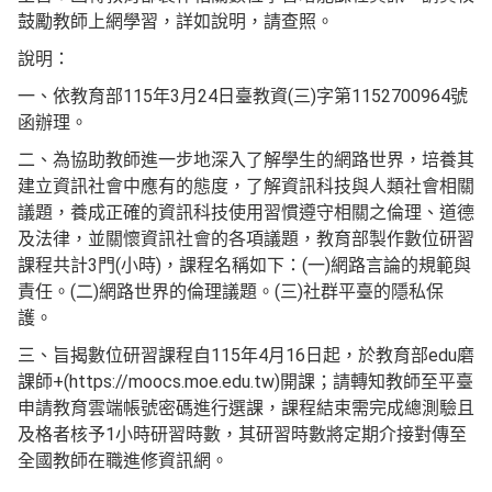
鼓勵教師上網學習，詳如說明，請查照。
說明：
一、依教育部115年3月24日臺教資(三)字第1152700964號
函辦理。
二、為協助教師進一步地深入了解學生的網路世界，培養其
建立資訊社會中應有的態度，了解資訊科技與人類社會相關
議題，養成正確的資訊科技使用習慣遵守相關之倫理、道德
及法律，並關懷資訊社會的各項議題，教育部製作數位研習
課程共計3門(小時)，課程名稱如下：(一)網路言論的規範與
責任。(二)網路世界的倫理議題。(三)社群平臺的隱私保
護。
三、旨揭數位研習課程自115年4月16日起，於教育部edu磨
課師+(https://moocs.moe.edu.tw)開課；請轉知教師至平臺
申請教育雲端帳號密碼進行選課，課程結束需完成總測驗且
及格者核予1小時研習時數，其研習時數將定期介接對傳至
全國教師在職進修資訊網。